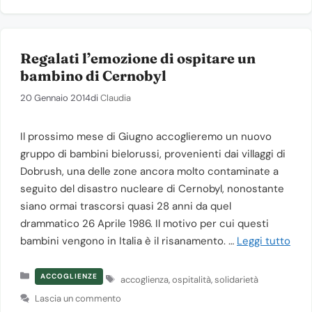
Regalati l’emozione di ospitare un
bambino di Cernobyl
20 Gennaio 2014
di
Claudia
Il prossimo mese di Giugno accoglieremo un nuovo
gruppo di bambini bielorussi, provenienti dai villaggi di
Dobrush, una delle zone ancora molto contaminate a
seguito del disastro nucleare di Cernobyl, nonostante
siano ormai trascorsi quasi 28 anni da quel
drammatico 26 Aprile 1986. Il motivo per cui questi
bambini vengono in Italia è il risanamento. …
Leggi tutto
Categorie
Tag
ACCOGLIENZE
accoglienza
,
ospitalità
,
solidarietà
Lascia un commento