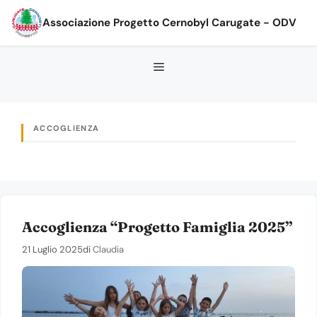
Vai
Associazione Progetto Cernobyl Carugate - ODV
al
contenuto
ACCOGLIENZA
Accoglienza “Progetto Famiglia 2025”
21 Luglio 2025
di
Claudia