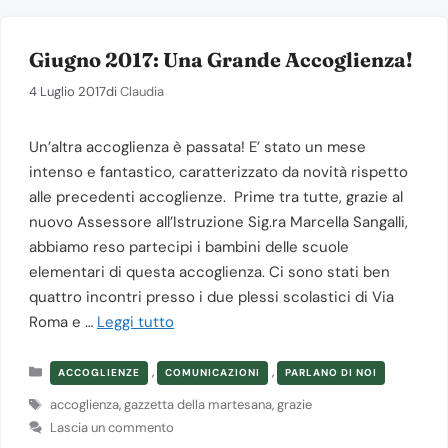
Giugno 2017: Una Grande Accoglienza!
4 Luglio 2017
di
Claudia
Un’altra accoglienza è passata! E’ stato un mese
intenso e fantastico, caratterizzato da novità rispetto
alle precedenti accoglienze. Prime tra tutte, grazie al
nuovo Assessore all’Istruzione Sig.ra Marcella Sangalli,
abbiamo reso partecipi i bambini delle scuole
elementari di questa accoglienza. Ci sono stati ben
quattro incontri presso i due plessi scolastici di Via
Roma e …
Leggi tutto
Categorie
,
,
ACCOGLIENZE
COMUNICAZIONI
PARLANO DI NOI
Tag
accoglienza
,
gazzetta della martesana
,
grazie
Lascia un commento