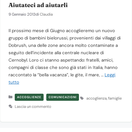
Aiutateci ad aiutarli
9 Gennaio 2013
di
Claudia
Il prossimo mese di Giugno accoglieremo un nuovo
gruppo di bambini bielorussi, provenienti dai villaggi di
Dobrush, una delle zone ancora molto contaminate a
seguito dell’incidente alla centrale nucleare di
Cernobyl. Loro ci stanno aspettando: fratelli, amici,
compagni di classe che sono già stati in Italia, hanno
raccontato la “bella vacanza”, le gite, il mare, …
Leggi
tutto
Categorie
,
Tag
ACCOGLIENZE
COMUNICAZIONI
accoglienza
,
famiglie
Lascia un commento