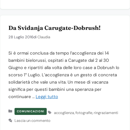
Da Svidanja Carugate-Dobrush!
28 Luglio 2016
di
Claudia
Si è ormai conclusa da tempo l’accoglienza dei 14
bambini bielorussi, ospitati a Carugate dal 2 al 30
Giugno e ripartiti alla volta delle loro case a Dobrush lo
scorso 1° Luglio. L’accoglienza è un gesto di concreta
solidarietà che vale una vita. Un mese di vacanza
significa per questi bambini una speranza per
continuare …
Leggi tutto
Categorie
Tag
COMUNICAZIONI
accoglienza
,
fotografie
,
ringraziamenti
Lascia un commento