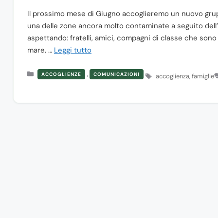
Il prossimo mese di Giugno accoglieremo un nuovo gruppo
una delle zone ancora molto contaminate a seguito dell’
aspettando: fratelli, amici, compagni di classe che sono gi
mare, …
Leggi tutto
Categorie
,
ACCOGLIENZE
COMUNICAZIONI
Tag
accoglienza
,
famiglie