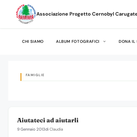
Vai
al
Associazione Progetto Cernobyl Carugat
contenuto
CHI SIAMO
ALBUM FOTOGRAFICI
DONA IL 
FAMIGLIE
Aiutateci ad aiutarli
9 Gennaio 2013
di
Claudia