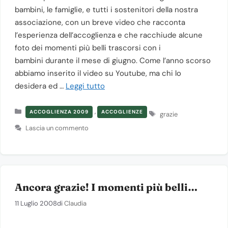
bambini, le famiglie, e tutti i sostenitori della nostra
associazione, con un breve video che racconta
l’esperienza dell’accoglienza e che racchiude alcune
foto dei momenti più belli trascorsi con i
bambini durante il mese di giugno. Come l’anno scorso
abbiamo inserito il video su Youtube, ma chi lo
desidera ed …
Leggi tutto
Categorie
,
Tag
ACCOGLIENZA 2009
ACCOGLIENZE
grazie
Lascia un commento
Ancora grazie! I momenti più belli…
11 Luglio 2008
di
Claudia