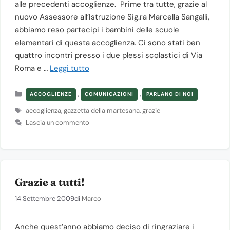
alle precedenti accoglienze. Prime tra tutte, grazie al
nuovo Assessore all’Istruzione Sig.ra Marcella Sangalli,
abbiamo reso partecipi i bambini delle scuole
elementari di questa accoglienza. Ci sono stati ben
quattro incontri presso i due plessi scolastici di Via
Roma e …
Leggi tutto
Categorie
,
,
ACCOGLIENZE
COMUNICAZIONI
PARLANO DI NOI
Tag
accoglienza
,
gazzetta della martesana
,
grazie
Lascia un commento
Grazie a tutti!
14 Settembre 2009
di
Marco
Anche quest’anno abbiamo deciso di ringraziare i