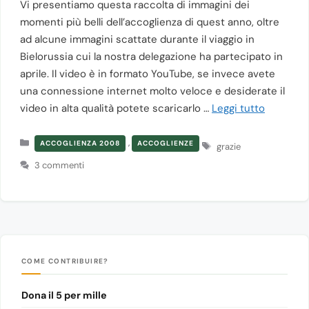
Vi presentiamo questa raccolta di immagini dei
momenti più belli dell’accoglienza di quest anno, oltre
ad alcune immagini scattate durante il viaggio in
Bielorussia cui la nostra delegazione ha partecipato in
aprile. Il video è in formato YouTube, se invece avete
una connessione internet molto veloce e desiderate il
video in alta qualità potete scaricarlo …
Leggi tutto
Categorie
,
Tag
ACCOGLIENZA 2008
ACCOGLIENZE
grazie
3 commenti
COME CONTRIBUIRE?
Dona il 5 per mille