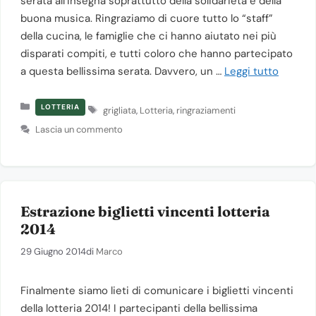
serata all’insegna soprattutto della solidarietà e della
buona musica. Ringraziamo di cuore tutto lo “staff”
della cucina, le famiglie che ci hanno aiutato nei più
disparati compiti, e tutti coloro che hanno partecipato
a questa bellissima serata. Davvero, un …
Leggi tutto
Categorie
Tag
LOTTERIA
grigliata
,
Lotteria
,
ringraziamenti
Lascia un commento
Estrazione biglietti vincenti lotteria
2014
29 Giugno 2014
di
Marco
Finalmente siamo lieti di comunicare i biglietti vincenti
della lotteria 2014! I partecipanti della bellissima