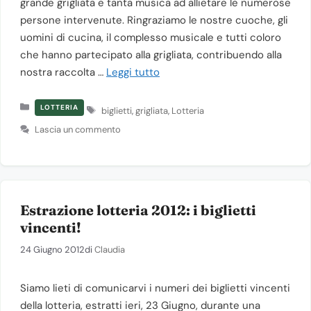
grande grigliata e tanta musica ad allietare le numerose
persone intervenute. Ringraziamo le nostre cuoche, gli
uomini di cucina, il complesso musicale e tutti coloro
che hanno partecipato alla grigliata, contribuendo alla
nostra raccolta …
Leggi tutto
Categorie
Tag
LOTTERIA
biglietti
,
grigliata
,
Lotteria
Lascia un commento
Estrazione lotteria 2012: i biglietti
vincenti!
24 Giugno 2012
di
Claudia
Siamo lieti di comunicarvi i numeri dei biglietti vincenti
della lotteria, estratti ieri, 23 Giugno, durante una