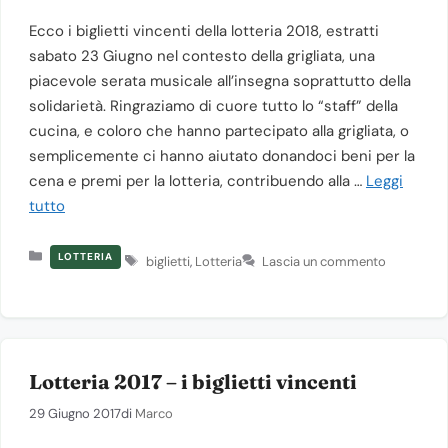
Ecco i biglietti vincenti della lotteria 2018, estratti
sabato 23 Giugno nel contesto della grigliata, una
piacevole serata musicale all’insegna soprattutto della
solidarietà. Ringraziamo di cuore tutto lo “staff” della
cucina, e coloro che hanno partecipato alla grigliata, o
semplicemente ci hanno aiutato donandoci beni per la
cena e premi per la lotteria, contribuendo alla …
Leggi
tutto
Categorie
Tag
LOTTERIA
biglietti
,
Lotteria
Lascia un commento
Lotteria 2017 – i biglietti vincenti
29 Giugno 2017
di
Marco