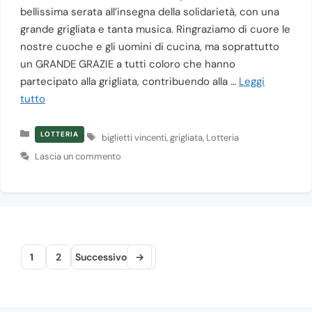
bellissima serata all’insegna della solidarietà, con una
grande grigliata e tanta musica. Ringraziamo di cuore le
nostre cuoche e gli uomini di cucina, ma soprattutto
un GRANDE GRAZIE a tutti coloro che hanno
partecipato alla grigliata, contribuendo alla …
Leggi
tutto
Categorie
Tag
LOTTERIA
biglietti vincenti
,
grigliata
,
Lotteria
Lascia un commento
Pagina
Pagina
1
2
Successivo
→