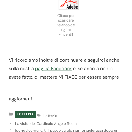
Clicca per
scaricare
l’elenco dei
biglietti
vincenti!
Vi ricordiamo inoltre di continuare a seguirci anche
sulla nostra
pagina Facebook
e, se ancora non lo
avete fatto, di mettere MI PIACE per essere sempre
aggiornati!
Categorie
Tag
LOTTERIA
Lotteria
La visita del Cardinale Angelo Scola
fuoridalcomune.it: Il paese saluta i bimbi bielorussi dopo un