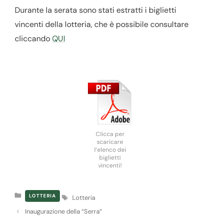
Durante la serata sono stati estratti i biglietti
vincenti della lotteria, che è possibile consultare
cliccando
QUI
Clicca per
scaricare
l’elenco dei
biglietti
vincenti!
Categorie
Tag
LOTTERIA
Lotteria
Inaugurazione della “Serra”