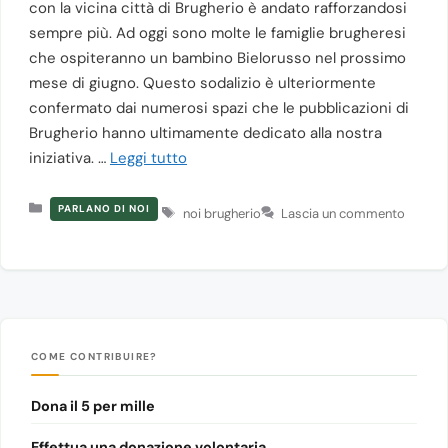
con la vicina città di Brugherio è andato rafforzandosi
sempre più. Ad oggi sono molte le famiglie brugheresi
che ospiteranno un bambino Bielorusso nel prossimo
mese di giugno. Questo sodalizio è ulteriormente
confermato dai numerosi spazi che le pubblicazioni di
Brugherio hanno ultimamente dedicato alla nostra
iniziativa. …
Leggi tutto
Categorie
Tag
PARLANO DI NOI
noi brugherio
Lascia un commento
COME CONTRIBUIRE?
Dona il 5 per mille
Effettua una donazione volontaria