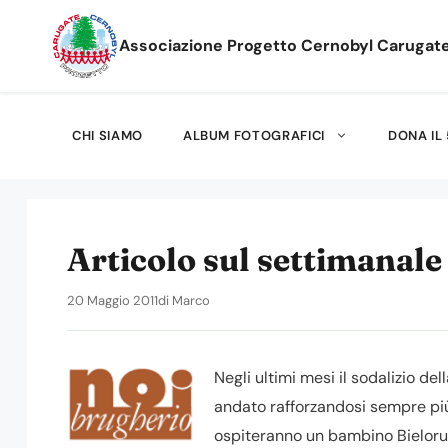
Vai
al
Associazione Progetto Cernobyl Carugat
contenuto
CHI SIAMO
ALBUM FOTOGRAFICI
DONA IL 
Articolo sul settimanal
20 Maggio 2011
di
Marco
Negli ultimi mesi il sodalizio de
andato rafforzandosi sempre più
ospiteranno un bambino Bieloru