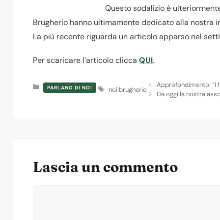
Questo sodalizio è ulteriorment
Brugherio hanno ultimamente dedicato alla nostra ini
La più recente riguarda un articolo apparso nel set
Per scaricare l’articolo clicca
QUI
.
Approfondimento: “I fi
Categorie
PARLANO DI NOI
Tag
noi brugherio
Da oggi la nostra ass
Lascia un commento
Commento