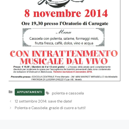
Categorie
Tag
APPUNTAMENTI
polenta e cassoela
12 settembre 2014: save the date!
Polenta e Cassöela: grazie di cuore a tutti!