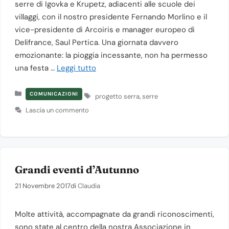
serre di Igovka e Krupetz, adiacenti alle scuole dei
villaggi, con il nostro presidente Fernando Morlino e il
vice-presidente di Arcoiris e manager europeo di
Delifrance, Saul Pertica. Una giornata davvero
emozionante: la pioggia incessante, non ha permesso
una festa …
Leggi tutto
Categorie
Tag
COMUNICAZIONI
progetto serra
,
serre
Lascia un commento
Grandi eventi d’Autunno
21 Novembre 2017
di
Claudia
Molte attività, accompagnate da grandi riconoscimenti,
sono state al centro della nostra Associazione in