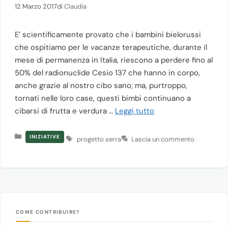
12 Marzo 2017
di
Claudia
E’ scientificamente provato che i bambini bielorussi
che ospitiamo per le vacanze terapeutiche, durante il
mese di permanenza in Italia, riescono a perdere fino al
50% del radionuclide Cesio 137 che hanno in corpo,
anche grazie al nostro cibo sano; ma, purtroppo,
tornati nelle loro case, questi bimbi continuano a
cibarsi di frutta e verdura …
Leggi tutto
Categorie
Tag
INIZIATIVE
progetto serra
Lascia un commento
COME CONTRIBUIRE?