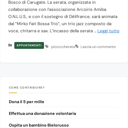
Bosco di Carugate. La serata, organizzata in
collaborazione con l’associazione Arcoiris Amiba
O.N.L.U.S., e con il sostegno di Délifrance, sarà animata
dal “Mirko Fait Bossa Trio”, un trio jazz composto da
voce, chitarra e sax. L’incasso della serata …
Leggi tutto
Categorie
Tag
APPUNTAMENTI
pizzoccherata
Lascia un commento
COME CONTRIBUIRE?
Dona il 5 per mille
Effettua una donazione volontaria
Ospita un bambino Bielorusso