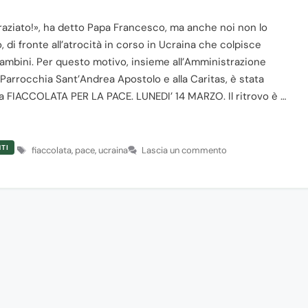
traziato!», ha detto Papa Francesco, ma anche noi non lo
di fronte all’atrocità in corso in Ucraina che colpisce
bambini. Per questo motivo, insieme all’Amministrazione
 Parrocchia Sant’Andrea Apostolo e alla Caritas, è stata
a FIACCOLATA PER LA PACE. LUNEDI’ 14 MARZO. Il ritrovo è …
TI
Tag
fiaccolata
,
pace
,
ucraina
Lascia un commento