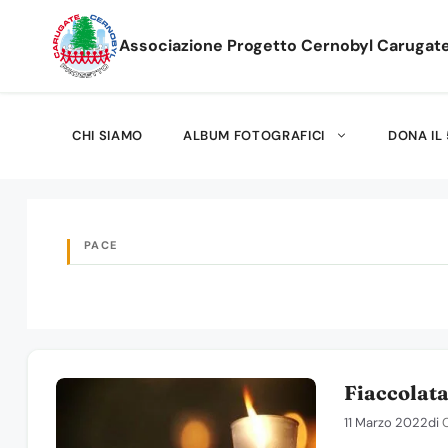
Vai
al
Associazione Progetto Cernobyl Carugat
contenuto
CHI SIAMO
ALBUM FOTOGRAFICI
DONA IL 
PACE
Fiaccolata
11 Marzo 2022
di