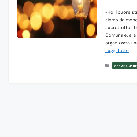
«Ho il cuore s
siamo da meno, 
soprattutto i 
Comunale, alla
organizzata un
Leggi tutto
Categorie
APPUNTAMEN