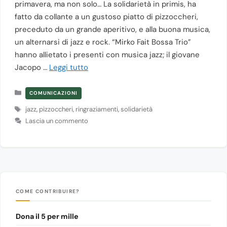
primavera, ma non solo… La solidarietà in primis, ha
fatto da collante a un gustoso piatto di pizzoccheri,
preceduto da un grande aperitivo, e alla buona musica,
un alternarsi di jazz e rock. “Mirko Fait Bossa Trio”
hanno allietato i presenti con musica jazz; il giovane
Jacopo …
Leggi tutto
Categorie
COMUNICAZIONI
Tag
jazz
,
pizzoccheri
,
ringraziamenti
,
solidarietà
Lascia un commento
COME CONTRIBUIRE?
Dona il 5 per mille