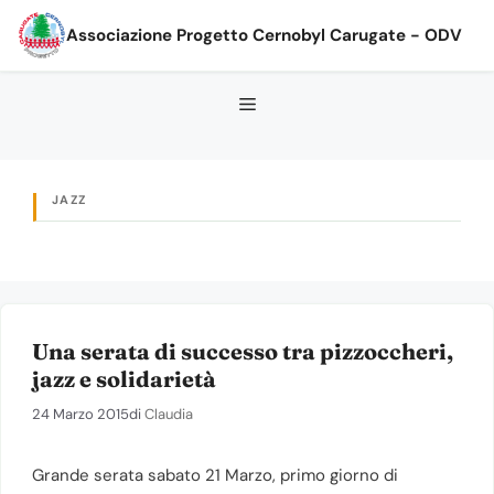
Vai
Associazione Progetto Cernobyl Carugate - ODV
al
contenuto
JAZZ
Una serata di successo tra pizzoccheri,
jazz e solidarietà
24 Marzo 2015
di
Claudia
Grande serata sabato 21 Marzo, primo giorno di