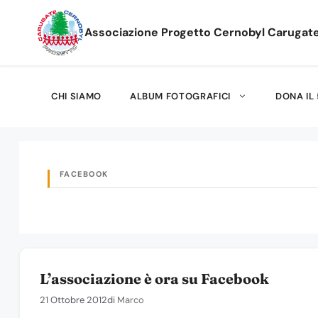
Vai
al
Associazione Progetto Cernobyl Carugat
contenuto
CHI SIAMO
ALBUM FOTOGRAFICI
DONA IL 
FACEBOOK
L’associazione è ora su Facebook
21 Ottobre 2012
di
Marco