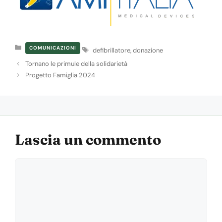
Categorie
Tag
COMUNICAZIONI
defibrillatore
,
donazione
Tornano le primule della solidarietà
Progetto Famiglia 2024
Lascia un commento
Commento