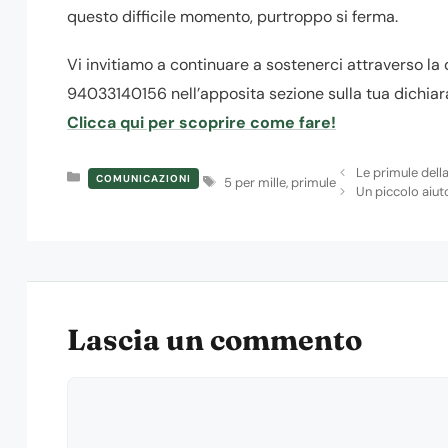
questo difficile momento, purtroppo si ferma.
Vi invitiamo a continuare a sostenerci attraverso la 
94033140156 nell’apposita sezione sulla tua dichiar
Clicca qui per scoprire come fare!
Le primule della
Categorie
COMUNICAZIONI
Tag
5 per mille
,
primule
Un piccolo aiut
Lascia un commento
Commento