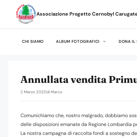
Vai
al
Associazione Progetto Cernobyl Carugat
contenuto
CHI SIAMO
ALBUM FOTOGRAFICI
DONA IL 
Annullata vendita Primu
2 Marzo 2020
di
Marco
Comunichiamo che, nostro malgrado, dobbiamo sospen
delle disposizioni emanate da Regione Lombardia per
La nostra campagna di raccolta fondi a sostegno del 