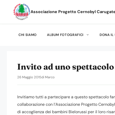
Vai
al
Associazione Progetto Cernobyl Carugat
contenuto
CHI SIAMO
ALBUM FOTOGRAFICI
DONA IL 
Invito ad uno spettacolo
26 Maggio 2015
di
Marco
Invitiamo tutti a partecipare a questo spettacolo fa
collaborazione con l’Associazione Progetto Cernobyl C
di accoglienza dei bambini Bielorussi per il loro ris