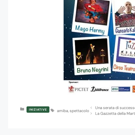
Una serata di successo 
Categorie
INIZIATIVE
Tag
amiba
,
spettacolo
La Gazzetta della Mart