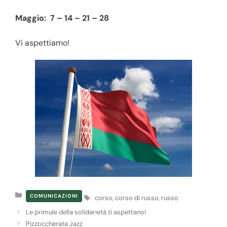
Maggio: 7 – 14 – 21 – 28
Vi aspettiamo!
Categorie
Tag
COMUNICAZIONI
corso
,
corso di russo
,
russo
Le primule della solidarietà ti aspettano!
Pizzoccherata Jazz