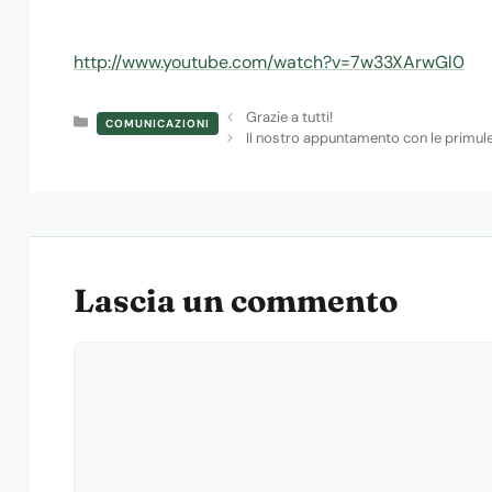
http://www.youtube.com/watch?v=7w33XArwGl0
Grazie a tutti!
Categorie
COMUNICAZIONI
Il nostro appuntamento con le primule
Lascia un commento
Commento