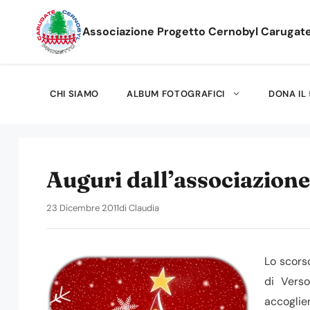
Vai
al
Associazione Progetto Cernobyl Carugat
contenuto
CHI SIAMO
ALBUM FOTOGRAFICI
DONA IL 
Auguri dall’associazione
23 Dicembre 2011
di
Claudia
Lo scors
di Verso
accoglie