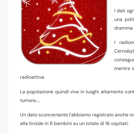
I dati og
una poli
dramma c
I radion
Cernobyl
consegue
mentre i
radioattiva.
La popolazione quindi vive in luoghi altamente cont
tumore….
Un dato sconcertante l’abbiamo registrato anche noi
alla tiroide in 8 bambini su un totale di 16 ospitati.