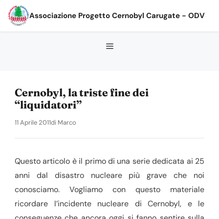
Vai
Associazione Progetto Cernobyl Carugate - ODV
al
contenuto
Cernobyl, la triste fine dei
“liquidatori”
11 Aprile 2011
di
Marco
Questo articolo è il primo di una serie dedicata ai 25
anni dal disastro nucleare più grave che noi
conosciamo. Vogliamo con questo materiale
ricordare l’incidente nucleare di Cernobyl, e le
conseguenze che ancora oggi si fanno sentire sulla