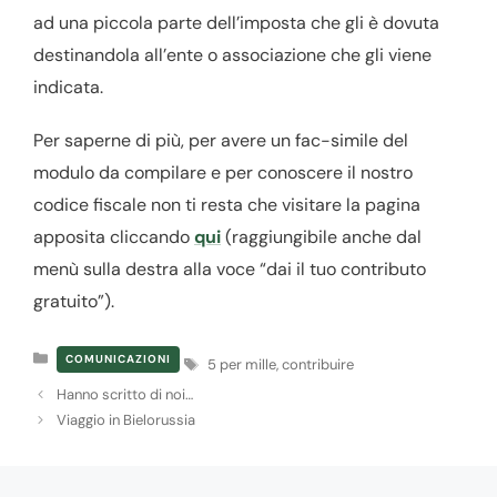
ad una piccola parte dell’imposta che gli è dovuta
destinandola all’ente o associazione che gli viene
indicata.
Per saperne di più, per avere un fac-simile del
modulo da compilare e per conoscere il nostro
codice fiscale non ti resta che visitare la pagina
apposita cliccando
qui
(raggiungibile anche dal
menù sulla destra alla voce “dai il tuo contributo
gratuito”).
Categorie
Tag
COMUNICAZIONI
5 per mille
,
contribuire
Hanno scritto di noi…
Viaggio in Bielorussia